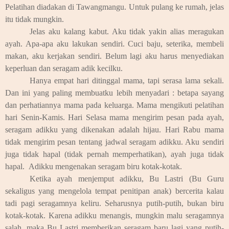
Pelatihan diadakan di Tawangmangu. Untuk pulang ke rumah, jelas
itu tidak mungkin.
Jelas aku kalang kabut. Aku tidak yakin alias meragukan
ayah. Apa-apa aku lakukan sendiri. Cuci baju, seterika, membeli
makan, aku kerjakan sendiri. Belum lagi aku harus menyediakan
keperluan dan seragam adik kecilku.
Hanya empat hari ditinggal mama, tapi serasa lama sekali.
Dan ini yang paling membuatku lebih menyadari : betapa sayang
dan perhatiannya mama pada keluarga. Mama mengikuti pelatihan
hari Senin-Kamis. Hari Selasa mama mengirim pesan pada ayah,
seragam adikku yang dikenakan adalah hijau. Hari Rabu mama
tidak mengirim pesan tentang jadwal seragam adikku. Aku sendiri
juga tidak hapal (tidak pernah memperhatikan), ayah juga tidak
hapal. Adikku mengenakan seragam biru kotak-kotak.
Ketika ayah menjemput adikku, Bu Lastri (Bu Guru
sekaligus yang mengelola tempat penitipan anak) bercerita kalau
tadi pagi seragamnya keliru. Seharusnya putih-putih, bukan biru
kotak-kotak. Karena adikku menangis, mungkin malu seragamnya
salah, maka Bu Lastri memberikan seragam baru lagi yang putih-