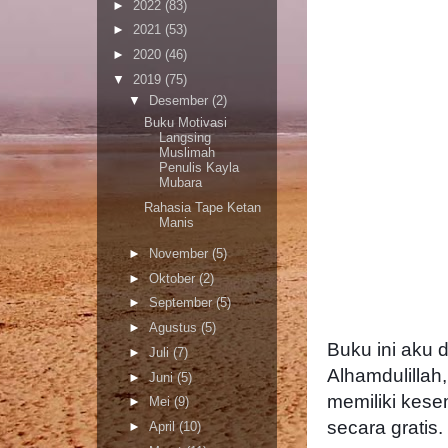
►
2022
(83)
►
2021
(53)
►
2020
(46)
▼
2019
(75)
▼
Desember
(2)
Buku Motivasi
Langsing
Muslimah
Penulis Kayla
Mubara
Rahasia Tape Ketan
Manis
►
November
(5)
►
Oktober
(2)
►
September
(5)
►
Agustus
(5)
Buku ini aku
►
Juli
(7)
Alhamdulillah
►
Juni
(5)
memiliki kese
►
Mei
(9)
secara gratis.
►
April
(10)