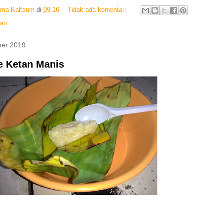
Ima Kaltsum
di
09.16
Tidak ada komentar:
tan
ber 2019
e Ketan Manis