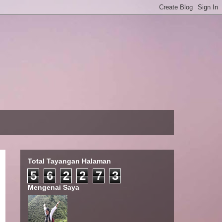
Total Tayangan Halaman
5
6
2
2
7
3
Mengenai Saya