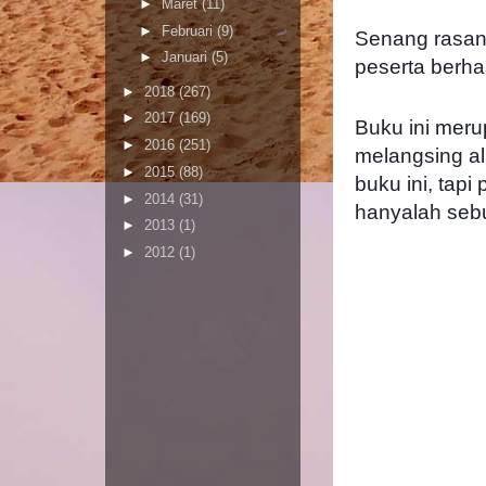
►
Maret
(11)
►
Februari
(9)
Senang rasan
►
Januari
(5)
peserta berha
►
2018
(267)
►
2017
(169)
Buku ini mer
►
2016
(251)
melangsing a
►
2015
(88)
buku ini, tapi
►
2014
(31)
hanyalah seb
►
2013
(1)
►
2012
(1)