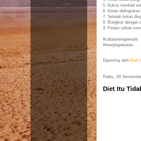
5. Kukus kembali se
6. Ketan didinginkan
7. Setelah ketan din
8. Bungkus dengan d
9. Peram sehari sem
#catatanimapenulis
#reseptapeketan
Diposting oleh
Noer 
Rabu, 20 Novembe
Diet Itu Ti