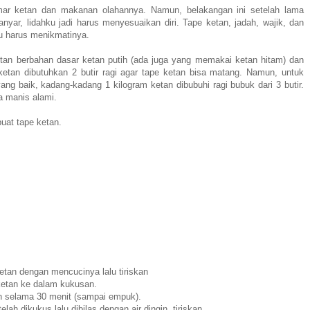
ar ketan dan makanan olahannya. Namun, belakangan ini setelah lama
nyar, lidahku jadi harus menyesuaikan diri. Tape ketan, jadah, wajik, dan
aku harus menikmatinya.
tan berbahan dasar ketan putih (ada juga yang memakai ketan hitam) dan
 ketan dibutuhkan 2 butir ragi agar tape ketan bisa matang. Namun, untuk
ng baik, kadang-kadang 1 kilogram ketan dibubuhi ragi bubuk dari 3 butir.
ya manis alami.
uat tape ketan.
etan dengan mencucinya lalu tiriskan
etan ke dalam kukusan.
n selama 30 menit (sampai empuk).
elah dikukus lalu dibilas dengan air dingin, tiriskan