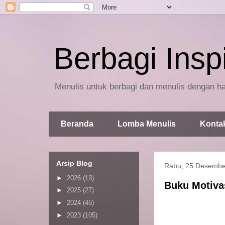
Berbagi Inspi
Menulis untuk berbagi dan menulis dengan ha
Beranda
Lomba Menulis
Konta
Arsip Blog
Rabu, 25 Desembe
►
2026
(13)
Buku Motiva
►
2025
(27)
►
2024
(45)
►
2023
(105)