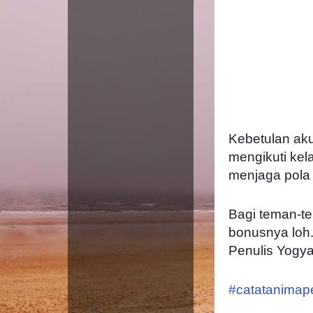
Kebetulan aku
mengikuti kel
menjaga pola
Bagi teman-te
bonusnya loh
Penulis Yogya
#
catatanimap