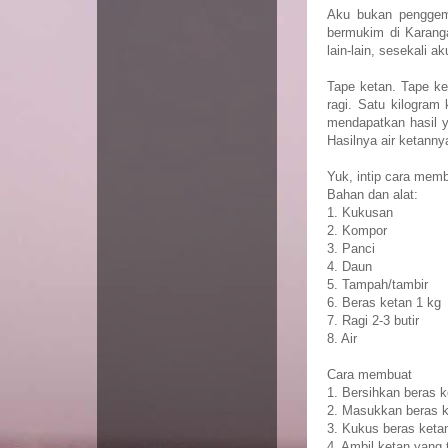
Aku bukan penggem
bermukim di Karanga
lain-lain, sesekali 
Tape ketan. Tape ke
ragi. Satu kilogram
mendapatkan hasil ya
Hasilnya air ketann
Yuk, intip cara memb
Bahan dan alat:
1. Kukusan
2. Kompor
3. Panci
4. Daun
5. Tampah/tambir
6. Beras ketan 1 kg
7. Ragi 2-3 butir
8. Air
Cara membuat
1. Bersihkan beras k
2. Masukkan beras k
3. Kukus beras keta
4. Ambil ketan yang t