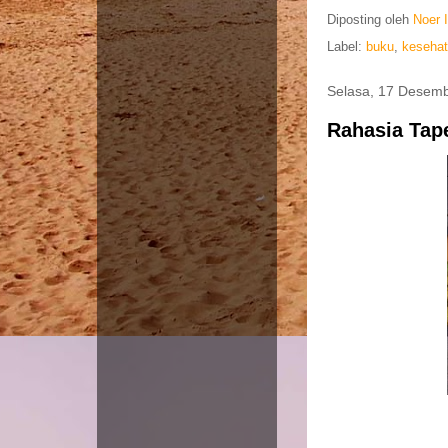
Diposting oleh
Noer 
Label:
buku
,
keseha
Selasa, 17 Desem
Rahasia Tap