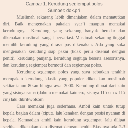
Gambar 1. Kerudung segiempat polos
Sumber: dok.pri
Muslimah sekarang lebih dimanjakan dalam mematutkan
diri. Baik mengenakan pakaian syar’i maupun memakai
kerudungnya. Kerudung yang sekarang banyak beredar dan
dikenakan muslimah sangat bervariasi. Muslimah sekarang tinggal
memilih kerudung yang dirasa pas dikenakan. Ada yang suka
mengenakan kerudung siap pakai (tidak perlu disemat dengan
peniti), kerudung panjang, kerudung segitiga beserta asesorisnya,
dan kerudung segiempat bermotif dan segiempat polos.
Kerudung segiempat polos yang saya sebutkan terakhir
merupakan kerudung klasik yang populer dikenakan muslimah
sekitar tahun 80-an hingga awal 2000. Kerudung dibuat dari kain
yang sisinya sama (dahulu memakai kain ero, sisinya 115 cm x 115
cm) lalu dikril/wolsom.
Cara memakai juga sederhana. Ambil kain untuk tutup
kepala bagian dalam (ciput), lalu kenakan dengan posisi nyaman di
kepala. Kemuadian ambil kain kerudung segiempat, lalu dilipat
segitiga, dikenakan dan disemat dengan peniti. Biasanya ada 2-3