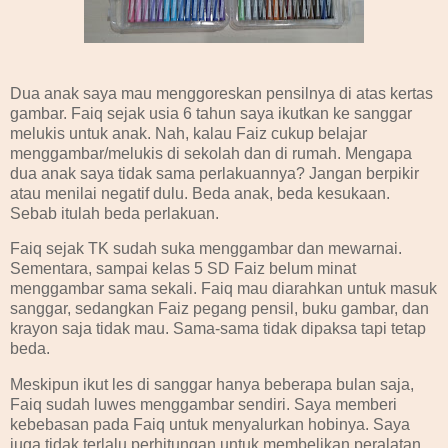
Dua anak saya mau menggoreskan pensilnya di atas kertas
gambar. Faiq sejak usia 6 tahun saya ikutkan ke sanggar
melukis untuk anak. Nah, kalau Faiz cukup belajar
menggambar/melukis di sekolah dan di rumah. Mengapa
dua anak saya tidak sama perlakuannya? Jangan berpikir
atau menilai negatif dulu. Beda anak, beda kesukaan.
Sebab itulah beda perlakuan.
Faiq sejak TK sudah suka menggambar dan mewarnai.
Sementara, sampai kelas 5 SD Faiz belum minat
menggambar sama sekali. Faiq mau diarahkan untuk masuk
sanggar, sedangkan Faiz pegang pensil, buku gambar, dan
krayon saja tidak mau. Sama-sama tidak dipaksa tapi tetap
beda.
Meskipun ikut les di sanggar hanya beberapa bulan saja,
Faiq sudah luwes menggambar sendiri. Saya memberi
kebebasan pada Faiq untuk menyalurkan hobinya. Saya
juga tidak terlalu perhitungan untuk membelikan peralatan