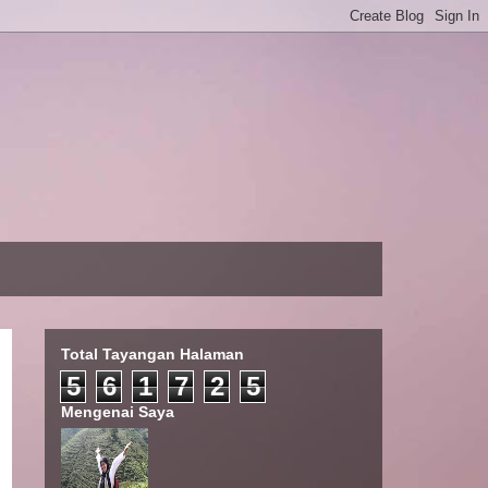
Total Tayangan Halaman
5
6
1
7
2
5
Mengenai Saya