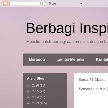
Berbagi Inspi
Menulis untuk berbagi dan menulis dengan ha
Beranda
Lomba Menulis
Konta
Arsip Blog
Sabtu, 31 Oktober
►
2026
(13)
Semangkuk Mie 
►
2025
(27)
►
2024
(45)
►
2023
(105)