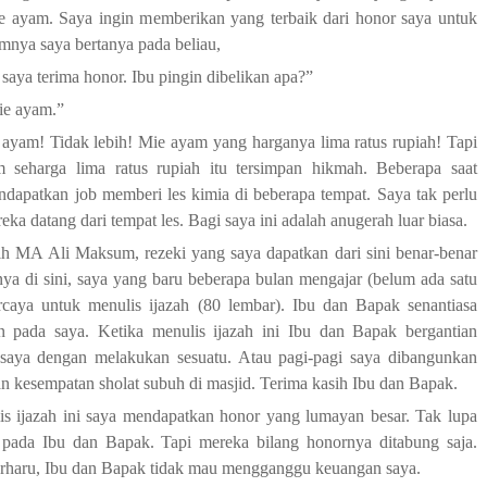
e ayam. Saya ingin memberikan yang terbaik dari honor saya untuk
mnya saya bertanya pada beliau,
saya terima honor. Ibu pingin dibelikan apa?”
ie ayam.”
ayam! Tidak lebih! Mie ayam yang harganya lima ratus rupiah! Tapi
 seharga lima ratus rupiah itu tersimpan hikmah. Beberapa saat
dapatkan job memberi les kimia di beberapa tempat. Saya tak perlu
ka datang dari tempat les. Bagi saya ini adalah anugerah luar biasa.
ih MA Ali Maksum, rezeki yang saya dapatkan dari sini benar-benar
ya di sini, saya yang baru beberapa bulan mengajar (belum ada satu
rcaya untuk menulis ijazah (80 lembar). Ibu dan Bapak senantiasa
 pada saya. Ketika menulis ijazah ini Ibu dan Bapak bergantian
aya dengan melakukan sesuatu. Atau pagi-pagi saya dibangunkan
n kesempatan sholat subuh di masjid. Terima kasih Ibu dan Bapak.
is ijazah ini saya mendapatkan honor yang lumayan besar. Tak lupa
pada Ibu dan Bapak. Tapi mereka bilang honornya ditabung saja.
erharu, Ibu dan Bapak tidak mau mengganggu keuangan saya.