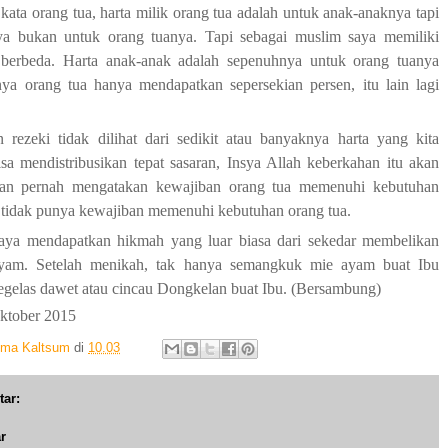
kata orang tua, harta milik orang tua adalah untuk anak-anaknya tapi
ya bukan untuk orang tuanya. Tapi sebagai muslim saya memiliki
erbeda. Harta anak-anak adalah sepenuhnya untuk orang tuanya
nya orang tua hanya mendapatkan sepersekian persen, itu lain lagi
 rezeki tidak dilihat dari sedikit atau banyaknya harta yang kita
bisa mendistribusikan tepat sasaran, Insya Allah keberkahan itu akan
ngan pernah mengatakan kewajiban orang tua memenuhi kebutuhan
k tidak punya kewajiban memenuhi kebutuhan orang tua.
aya mendapatkan hikmah yang luar biasa dari sekedar membelikan
yam. Setelah menikah, tak hanya semangkuk mie ayam buat Ibu
egelas dawet atau cincau Dongkelan buat Ibu. (Bersambung)
ktober 2015
Ima Kaltsum
di
10.03
tar:
r