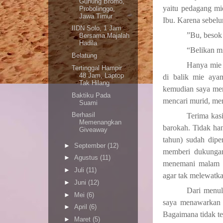
Gunung Bromo,
yaitu pedagang mi
Probolinggo,
Jawa Timur
Ibu. Karena sebelu
IIDN Solo, 1 Jam
”Bu, besok 
Bersama Majalah
Hadila
“Belikan m
Belatung
Hanya mie 
Tertinggal Hampir
48 Jam, Laptop
di balik mie ayam
Tak Hilang
kemudian saya men
Baktiku Pada
mencari murid, mere
Suami
Berhasil
Terima kas
Memenangkan
barokah. Tidak han
Giveaway
tahun) sudah dipe
►
September
(12)
memberi dukungan
►
Agustus
(11)
menemani malam s
►
Juli
(11)
agar tak melewatka
►
Juni
(12)
Dari menul
►
Mei
(6)
saya menawarkan 
►
April
(6)
Bagaimana tidak t
►
Maret
(5)