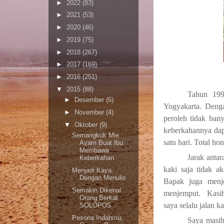
►
2022
(83)
►
2021
(53)
►
2020
(46)
►
2019
(75)
►
2018
(267)
►
2017
(169)
►
2016
(251)
▼
2015
(88)
Tahun 199
►
Desember
(6)
Yogyakarta. Deng
►
November
(4)
peroleh tidak bany
▼
Oktober
(9)
keberkahannya dap
Semangkuk Mie
satu hari. Total h
Ayam Buat Ibu
Membawa
Jarak anta
Keberkahan
kaki saja tidak a
Menjadi Kaya
Dengan Menulis
Bapak juga menj
Semakin Dikenal
menjemput. Kasih
Orang Berkat
saya selalu jalan ka
SOLOPOS
Pesona Indahmu,
Saya masih