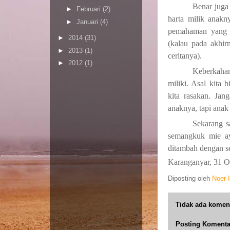
Benar juga 
►
Februari
(2)
harta milik anakn
►
Januari
(4)
pemahaman yang b
►
2014
(31)
(kalau pada akhir
►
2013
(1)
ceritanya).
►
2012
(1)
Keberkahan
miliki. Asal kita 
kita rasakan. Ja
anaknya, tapi ana
Sekarang s
semangkuk mie a
ditambah dengan s
Karanganyar, 31 O
Diposting oleh
Noer 
Tidak ada komen
Posting Komenta