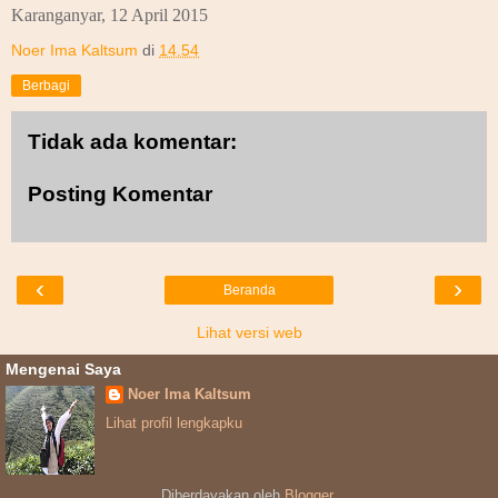
Karanganyar, 12 April 2015
Noer Ima Kaltsum
di
14.54
Berbagi
Tidak ada komentar:
Posting Komentar
‹
›
Beranda
Lihat versi web
Mengenai Saya
Noer Ima Kaltsum
Lihat profil lengkapku
Diberdayakan oleh
Blogger
.