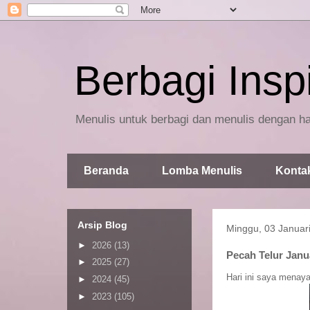
Berbagi Inspi
Menulis untuk berbagi dan menulis dengan ha
Beranda
Lomba Menulis
Konta
Arsip Blog
Minggu, 03 Januar
►
2026
(13)
Pecah Telur Janu
►
2025
(27)
Hari ini saya menay
►
2024
(45)
►
2023
(105)