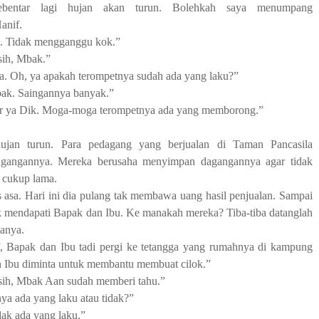
ebentar lagi hujan akan turun. Bolehkah saya menumpang
anif.
. Tidak mengganggu kok.”
sih, Mbak.”
. Oh, ya apakah terompetnya sudah ada yang laku?”
k. Saingannya banyak.”
r ya Dik. Moga-moga terompetnya ada yang memborong.”
 hujan turun. Para pedagang yang berjualan di Taman Pancasila
gangannya. Mereka berusaha menyimpan dagangannya agar tidak
 cukup lama.
s asa. Hari ini dia pulang tak membawa uang hasil penjualan. Sampai
ak mendapati Bapak dan Ibu. Ke manakah mereka? Tiba-tiba datanglah
anya.
, Bapak dan Ibu tadi pergi ke tetangga yang rumahnya di kampung
n Ibu diminta untuk membantu membuat cilok.”
sih, Mbak Aan sudah memberi tahu.”
ya ada yang laku atau tidak?”
idak ada yang laku.”