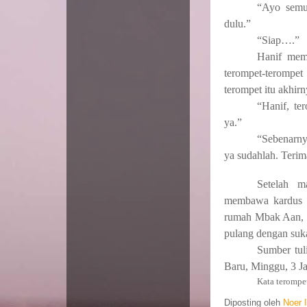
“Ayo semu
dulu.”
“Siap….”
Hanif memb
terompet-terompet
terompet itu akhir
“Hanif, te
ya.”
“Sebenarny
ya sudahlah. Ter
Setelah m
membawa kardus be
rumah Mbak Aan, a
pulang dengan suk
Sumber tul
Baru, Minggu, 3 J
Kata terompe
Diposting oleh
Noer 