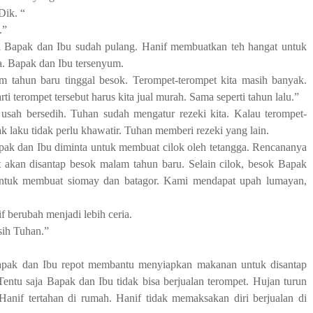
Dik. “
.”
 Bapak dan Ibu sudah pulang. Hanif membuatkan teh hangat untuk
a. Bapak dan Ibu tersenyum.
m tahun baru tinggal besok. Terompet-terompet kita masih banyak.
rti terompet tersebut harus kita jual murah. Sama seperti tahun lalu.”
 usah bersedih. Tuhan sudah mengatur rezeki kita. Kalau terompet-
ak laku tidak perlu khawatir. Tuhan memberi rezeki yang lain.
apak dan Ibu diminta untuk membuat cilok oleh tetangga. Rencananya
ut akan disantap besok malam tahun baru. Selain cilok, besok Bapak
untuk membuat siomay dan batagor. Kami mendapat upah lumayan,
 berubah menjadi lebih ceria.
sih Tuhan.”
apak dan Ibu repot membantu menyiapkan makanan untuk disantap
Tentu saja Bapak dan Ibu tidak bisa berjualan terompet. Hujan turun
Hanif tertahan di rumah. Hanif tidak memaksakan diri berjualan di