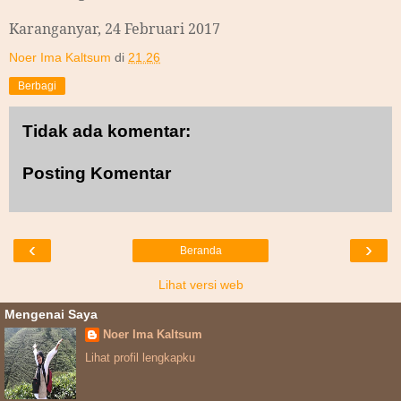
Karanganyar, 24 Februari 2017
Noer Ima Kaltsum
di
21.26
Berbagi
Tidak ada komentar:
Posting Komentar
‹
›
Beranda
Lihat versi web
Mengenai Saya
Noer Ima Kaltsum
Lihat profil lengkapku