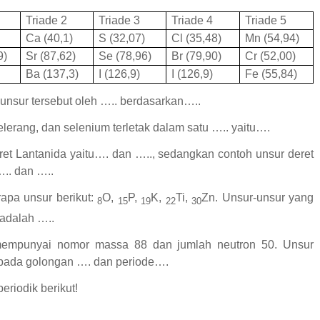
Triade 2
Triade 3
Triade 4
Triade 5
Ca (40,1)
S (32,07)
Cl (35,48)
Mn (54,94)
9)
Sr (87,62)
Se (78,96)
Br (79,90)
Cr (52,00)
)
Ba (137,3)
I (126,9)
I (126,9)
Fe (55,84)
nsur tersebut oleh ….. berdasarkan…..
lerang, dan selenium terletak dalam satu ….. yaitu….
ret Lantanida yaitu…. dan ….., sedangkan contoh unsur deret
….. dan …..
rapa unsur berikut:
O,
P,
K,
Ti,
Zn. Unsur-unsur yang
8
15
19
22
30
p adalah …..
mempunyai nomor massa 88 dan jumlah neutron 50. Unsur
k pada golongan …. dan periode….
eriodik berikut!