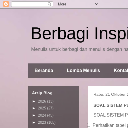
Berbagi Inspi
Menulis untuk berbagi dan menulis dengan ha
Beranda
Lomba Menulis
Konta
Arsip Blog
Rabu, 21 Oktober 
►
2026
(13)
SOAL SISTEM P
►
2025
(27)
SOAL SISTEM 
►
2024
(45)
►
2023
(105)
1.
Perhatikan tabel