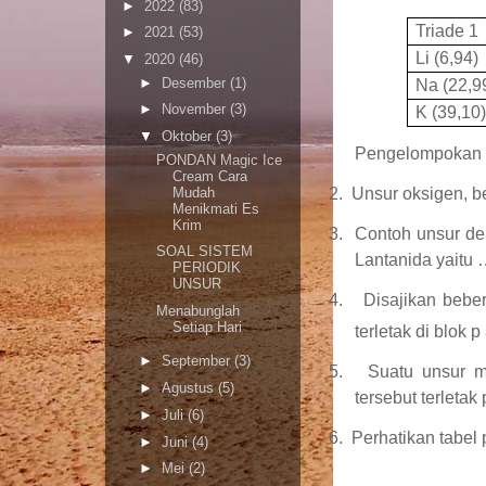
►
2022
(83)
Triade 1
►
2021
(53)
Li (6,94)
▼
2020
(46)
►
Desember
(1)
Na (22,9
►
November
(3)
K (39,10
▼
Oktober
(3)
Pengelompokan u
PONDAN Magic Ice
Cream Cara
Mudah
2.
Unsur oksigen, be
Menikmati Es
Krim
3.
Contoh unsur de
SOAL SISTEM
Lantanida yaitu 
PERIODIK
UNSUR
4.
Disajikan bebe
Menabunglah
Setiap Hari
terletak di blok 
►
September
(3)
5.
Suatu unsur 
►
Agustus
(5)
tersebut terleta
►
Juli
(6)
6.
Perhatikan tabel p
►
Juni
(4)
►
Mei
(2)