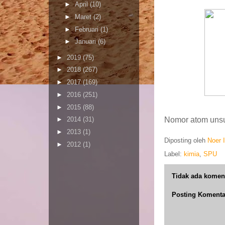
►
April
(10)
►
Maret
(2)
►
Februari
(1)
►
Januari
(6)
►
2019
(75)
►
2018
(267)
►
2017
(169)
►
2016
(251)
►
2015
(88)
Nomor atom unsu
►
2014
(31)
►
2013
(1)
Diposting oleh
Noer 
►
2012
(1)
Label:
kimia
,
SPU
Tidak ada komen
Posting Komenta