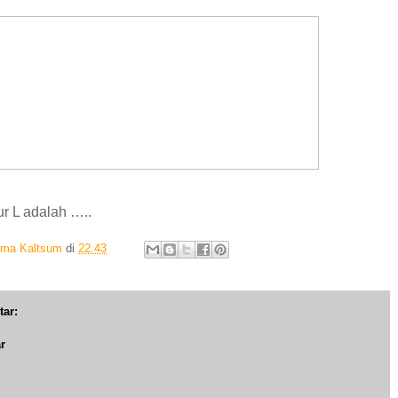
r L adalah …..
Ima Kaltsum
di
22.43
tar:
r