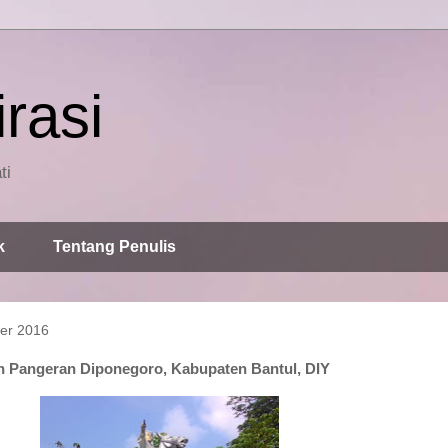
rasi
ti
k
Tentang Penulis
er 2016
n Pangeran Diponegoro, Kabupaten Bantul, DIY