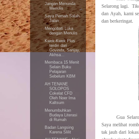
Jangan Menunda
Selarong lagi. Tik
Menulis
dan Ayah, kami se
Saya Pernah Salah
dan berkeringat.
Jalan
Mengobati Luka
dengan Menulis
Kwek-Kwek Plus
terdiri dari
Govinda, Sanjay,
Akhsa...
Membaca 15 Menit
Selain Buku
Pelajaran
Sebelum KBM
AH TENANE
SOLOPOS
Cokelat CFD
Oleh Noer Ima
Kaltsum
Menumbuhkan
Budaya Literasi
Gua Selaro
di Rumah
Saya melihat rom
Badan Langsing
tak jauh dari loka
Karena Slilit