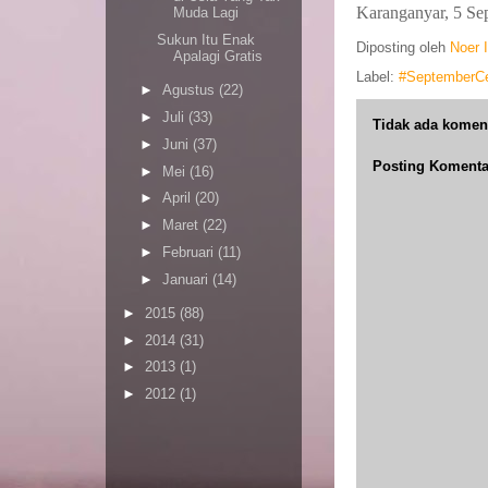
Karanganyar, 5 Se
Muda Lagi
Sukun Itu Enak
Diposting oleh
Noer 
Apalagi Gratis
Label:
#SeptemberCe
►
Agustus
(22)
►
Juli
(33)
Tidak ada komen
►
Juni
(37)
Posting Komenta
►
Mei
(16)
►
April
(20)
►
Maret
(22)
►
Februari
(11)
►
Januari
(14)
►
2015
(88)
►
2014
(31)
►
2013
(1)
►
2012
(1)