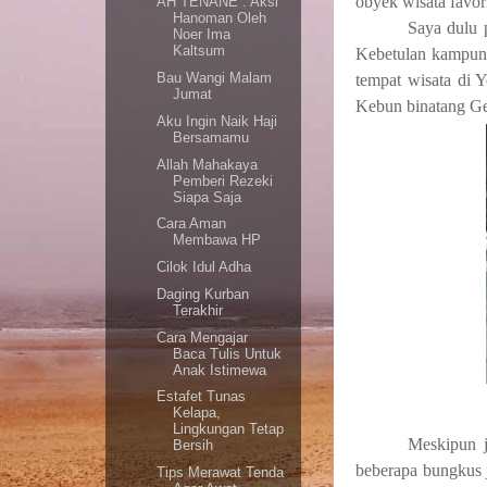
obyek wisata favor
AH TENANE : Aksi
Hanoman Oleh
Saya dulu 
Noer Ima
Kaltsum
Kebetulan kampung
Bau Wangi Malam
tempat wisata di 
Jumat
Kebun binatang Ge
Aku Ingin Naik Haji
Bersamamu
Allah Mahakaya
Pemberi Rezeki
Siapa Saja
Cara Aman
Membawa HP
Cilok Idul Adha
Daging Kurban
Terakhir
Cara Mengajar
Baca Tulis Untuk
Anak Istimewa
Estafet Tunas
Kelapa,
Lingkungan Tetap
Meskipun j
Bersih
beberapa bungkus 
Tips Merawat Tenda