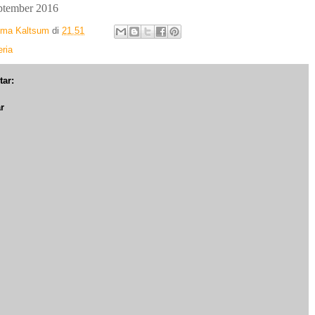
ptember 2016
Ima Kaltsum
di
21.51
ria
tar:
r