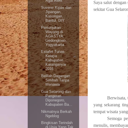
Agar Awet
Saya salut dengan 
Suvenir Kipas dari
sekitar Gua Selaro
Jipangan,
Kasongan,
Bantul, DIY
Pertunjukan
Wayang di
AGASTYA,
Gedongkiwo,
Yogyakarta
Estafet Tunas
Kelapa
Kabupaten
Karanganyar
2016
Belilah Dagangan
Simbah Tanpa
Menawar
Gua Selarong dan
Pangeran
Berwisata, 
Diponegoro,
Kabupaten Ba...
yang sekarang tin
tempat wisata yang
Nikmatnya Berkah
Ngeblog
Semoga per
Bingkisan Terindah
menulis, membayar 
di Usia Yang Tak