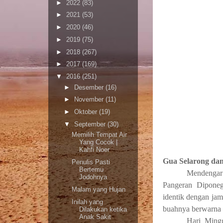
►
2022
(83)
►
2021
(53)
►
2020
(46)
►
2019
(75)
►
2018
(267)
►
2017
(169)
▼
2016
(251)
►
Desember
(16)
►
November
(11)
►
Oktober
(19)
▼
September
(30)
Memilih Tempat Air
Yang Cocok |
Kahfi Noer
Gua Selarong da
Penulis Pasti
Bertemu
Mendengar
Jodohnya
Pangeran Diponeg
Malam yang Hujan
identik dengan jam
Inilah yang
buahnya berwarna 
Dilakukan ketika
Anak Sakit
Hari Ming