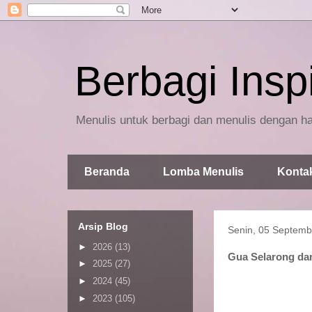
Berbagi Inspi
Menulis untuk berbagi dan menulis dengan ha
Beranda
Lomba Menulis
Konta
Arsip Blog
Senin, 05 Septemb
►
2026
(13)
Gua Selarong da
►
2025
(27)
►
2024
(45)
►
2023
(105)