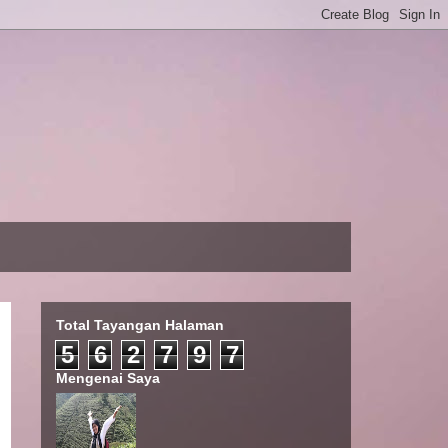
Total Tayangan Halaman
5
6
2
7
9
7
Mengenai Saya