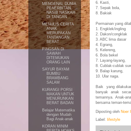
6. Kasti,
MENGENAL DUNIA
7. Sepak bola,
PENERBITAN,
NASIB NASKAH
8. Bakiak
DI TANGAN ...
Permainan yang dila
MENULIS CERITA
ANAK
1. Engklek/ingling
MERUPAKAN
2. Dakon/congklak
TANTANGAN
3. ABC lima dasar
BERAT
4. Egrang,
PINGSAN DI
5. Kelereng,
SAWAH
6. Bola bekel
DITEMUKAN
7. Layang-layang,
ORANG LAIN
8. Cublak-cublak su
SAYUR BAYAM
9. Balap karung,
BUMBU
10. Ular naga.
BRAMBANG
SALAM
Baik yang dilakukan
KURANGI PORSI
banyak anak seca
MAKAN UNTUK
temannya. Anak-ana
MENURUNKAN
bersama teman-tema
BERAT BADAN
Belajar Matematika
Diposting oleh
Noer 
dengan Mudah
Bagi Anak-anak
Label:
lifestyle
KORAN MINIM
BERITA HOAKS