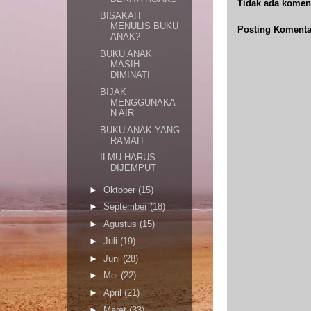
Tidak ada komen
BISAKAH
MENULIS BUKU
Posting Komenta
ANAK?
BUKU ANAK
MASIH
DIMINATI
BIJAK
MENGGUNAKA
N AIR
BUKU ANAK YANG
RAMAH
ILMU HARUS
DIJEMPUT
►
Oktober
(15)
►
September
(18)
►
Agustus
(15)
►
Juli
(19)
►
Juni
(28)
►
Mei
(22)
►
April
(21)
►
Maret
(33)