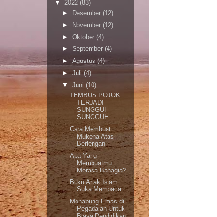
▼
2022
(83)
►
Desember
(12)
►
November
(12)
►
Oktober
(4)
►
September
(4)
►
Agustus
(4)
►
Juli
(4)
▼
Juni
(10)
TEMBUS POJOK
TERJADI
SUNGGUH-
SUNGGUH
Cara Membuat
Mukena Atas
Berlengan
Apa Yang
Membuatmu
Merasa Bahagia?
Buku Anak Islam
Suka Membaca
Menabung Emas di
Pegadaian Untuk
Biaya Pendidikan