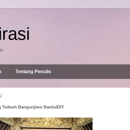
rasi
ti
k
Tentang Penulis
22
g Tedoeh Bangunjiwo BantulDIY