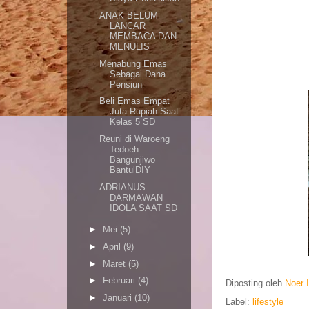
ANAK BELUM
LANCAR
MEMBACA DAN
MENULIS
Menabung Emas
Sebagai Dana
Pensiun
Beli Emas Empat
Juta Rupiah Saat
Kelas 5 SD
Reuni di Waroeng
Tedoeh
Bangunjiwo
BantulDIY
ADRIANUS
DARMAWAN
IDOLA SAAT SD
►
Mei
(5)
►
April
(9)
►
Maret
(5)
►
Februari
(4)
Diposting oleh
Noer 
►
Januari
(10)
Label:
lifestyle