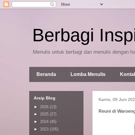
Berbagi Inspi
Menulis untuk berbagi dan menulis dengan ha
Beranda
Lomba Menulis
Konta
Arsip Blog
Kamis, 09 Juni 20
►
2026
(13)
Reuni di Waroen
►
2025
(27)
►
2024
(45)
►
2023
(105)