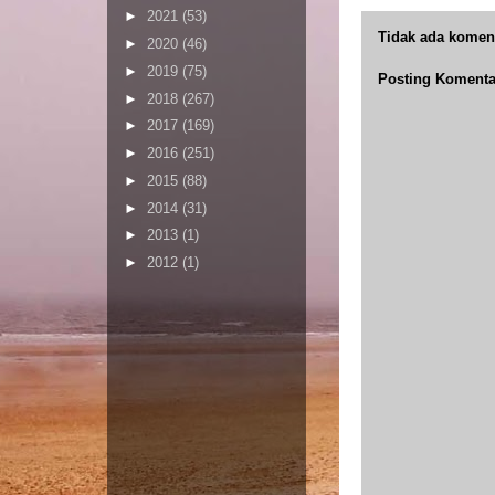
►
2021
(53)
Tidak ada komen
►
2020
(46)
►
2019
(75)
Posting Komenta
►
2018
(267)
►
2017
(169)
►
2016
(251)
►
2015
(88)
►
2014
(31)
►
2013
(1)
►
2012
(1)