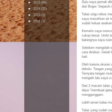
Dulu saya pernah di
►
2015
(88)
dari Bogor. Separuh
►
2014
(31)
Talas ungu rebus me
►
2013
(1)
saya masukkan air te
►
2012
(1)
sudah keluar anakan
Kemarin saya mencab
cukup besar. Umbi te
batangnya saya sian
Sebelum mengolah say
cara direbus. Getah 
hati.
Oleh karena ukuran 
dahulu. Tangan yang
Ternyata tangan mula
mengalir lalu saya c
Dari 2 macam talas y
daya "membuat gatal 
menggenggam.
Lebih aman kalau ma
Talas yang sudah sa