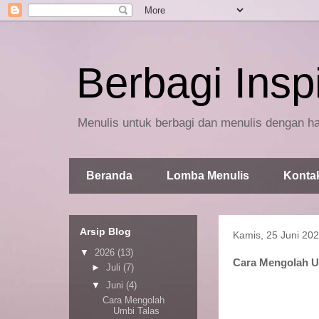
Berbagi Inspi
Menulis untuk berbagi dan menulis dengan ha
Beranda
Lomba Menulis
Konta
Arsip Blog
Kamis, 25 Juni 20
▼
2026
(13)
Cara Mengolah U
►
Juli
(7)
▼
Juni
(4)
Cara Mengolah
Umbi Talas