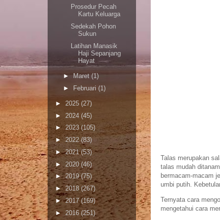
Prosedur Pecah
Kartu Keluarga
Sedekah Pohon
Sukun
Latihan Manasik
Haji Sepanjang
Hayat
►
Maret
(1)
►
Februari
(1)
►
2025
(27)
►
2024
(45)
►
2023
(105)
►
2022
(83)
►
2021
(53)
Talas merupakan sal
►
2020
(46)
talas mudah ditana
bermacam-macam jeni
►
2019
(75)
umbi putih. Kebetulan
►
2018
(267)
Ternyata cara mengo
►
2017
(169)
mengetahui cara me
►
2016
(251)