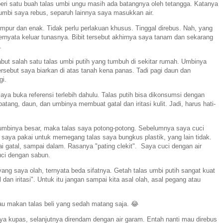
beri satu buah talas umbi ungu masih ada batangnya oleh tetangga. Katanya
 umbi saya rebus, separuh lainnya saya masukkan air.
mpur dan enak. Tidak perlu perlakuan khusus. Tinggal direbus. Nah, yang
rnyata keluar tunasnya. Bibit tersebut akhirnya saya tanam dan sekarang
.
ut salah satu talas umbi putih yang tumbuh di sekitar rumah. Umbinya
rsebut saya biarkan di atas tanah kena panas. Tadi pagi daun dan
gi.
a buka referensi terlebih dahulu. Talas putih bisa dikonsumsi dengan
batang, daun, dan umbinya membuat gatal dan iritasi kulit. Jadi, harus hati-
umbinya besar, maka talas saya potong-potong. Sebelumnya saya cuci
 saya pakai untuk memegang talas saya bungkus plastik, yang lain tidak.
i gatal, sampai dalam. Rasanya "pating clekit". Saya cuci dengan air
uci dengan sabun.
ang saya olah, ternyata beda sifatnya. Getah talas umbi putih sangat kuat
dan iritasi". Untuk itu jangan sampai kita asal olah, asal pegang atau
u makan talas beli yang sedah matang saja. 😂
ya kupas, selanjutnya direndam dengan air garam. Entah nanti mau direbus