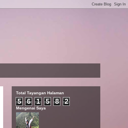
Total Tayangan Halaman
5
6
1
5
8
2
Mengenai Saya