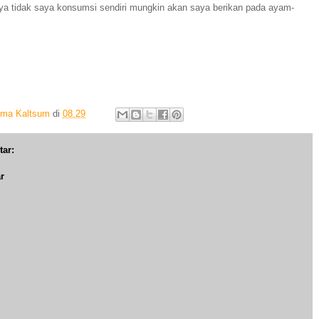
nya tidak saya konsumsi sendiri mungkin akan saya berikan pada ayam-
Ima Kaltsum
di
08.29
tar:
r