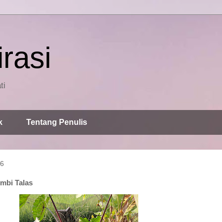
rasi
ti
k
Tentang Penulis
26
mbi Talas