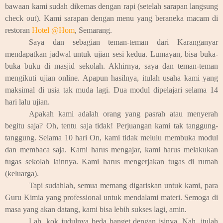
bawaan kami sudah dikemas dengan rapi (setelah sarapan langsung
check out). Kami sarapan dengan menu yang beraneka macam di
restoran
Hotel @Hom
, Semarang.
Saya dan sebagian teman-teman dari Karanganyar
mendapatkan jadwal untuk ujian sesi kedua. Lumayan, bisa buka-
buka buku di masjid sekolah. Akhirnya, saya dan teman-teman
mengikuti ujian online. Apapun hasilnya, itulah usaha kami yang
maksimal di usia tak muda lagi. Dua modul dipelajari selama 14
hari lalu ujian.
Apakah kami adalah orang yang pasrah atau menyerah
begitu saja? Oh, tentu saja tidak! Perjuangan kami tak tanggung-
tanggung. Selama 10 hari On, kami tidak melulu membuka modul
dan membaca saja. Kami harus mengajar, kami harus melakukan
tugas sekolah lainnya. Kami harus mengerjakan tugas di rumah
(keluarga).
Tapi sudahlah, semua memang digariskan untuk kami, para
Guru Kimia yang professional untuk mendalami materi. Semoga di
masa yang akan datang, kami bisa lebih sukses lagi, amin.
Lah, kok judulnya beda banget dengan isinya. Nah, itulah