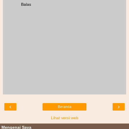
Balas
‹
›
Beranda
Lihat versi web
Mengenai Saya