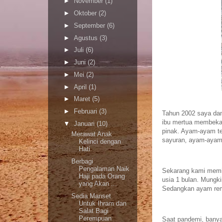
►
November
(1)
►
Oktober
(2)
►
September
(6)
►
Agustus
(3)
►
Juli
(6)
►
Juni
(2)
►
Mei
(2)
►
April
(1)
►
Maret
(5)
►
Februari
(3)
Tahun 2002 saya dan
ibu mertua membekal
▼
Januari
(10)
pinak. Ayam-ayam te
Merawat Anak
sayuran, ayam-ayam 
Kelinci dengan
Hati
Berbagi
Pengalaman Naik
Sekarang kami memil
Haji pada Orang
usia 1 bulan. Mungk
yang Akan ...
Sedangkan ayam rema
Sedia Manset
Untuk Ihram dan
Salat Bagi
Perempuan
Saat pandemi, banya