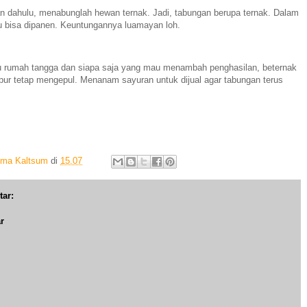
n dahulu, menabunglah hewan ternak. Jadi, tabungan berupa ternak. Dalam
tu bisa dipanen. Keuntungannya luamayan loh.
bu rumah tangga dan siapa saja yang mau menambah penghasilan, beternak
pur tetap mengepul. Menanam sayuran untuk dijual agar tabungan terus
Ima Kaltsum
di
15.07
tar:
r