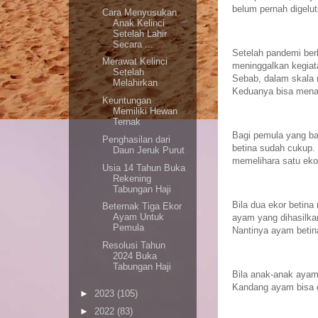
belum pernah digelu
Cara Menyusukan
Anak Kelinci
Setelah Lahir
Secara ...
Setelah pandemi ber
Merawat Kelinci
meninggalkan kegiat
Setelah
Sebab, dalam skala
Melahirkan
Keduanya bisa mena
Keuntungan
Memiliki Hewan
Ternak
Bagi pemula yang b
Penghasilan dari
betina sudah cukup
Daun Jeruk Purut
memelihara satu eko
Usia 14 Tahun Buka
Rekening
Tabungan Haji
Bila dua ekor betin
Beternak Tiga Ekor
Ayam Untuk
ayam yang dihasilkan
Pemula
Nantinya ayam betin
Resolusi Tahun
2024 Buka
Tabungan Haji
Bila anak-anak ayam 
Kandang ayam bisa di
►
2023
(105)
►
2022
(83)