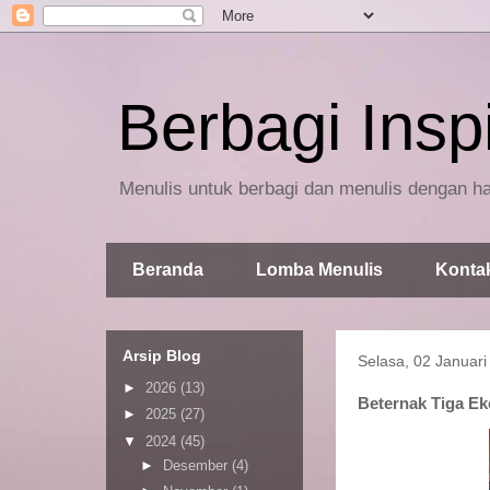
Berbagi Inspi
Menulis untuk berbagi dan menulis dengan ha
Beranda
Lomba Menulis
Konta
Arsip Blog
Selasa, 02 Januari
►
2026
(13)
Beternak Tiga E
►
2025
(27)
▼
2024
(45)
►
Desember
(4)