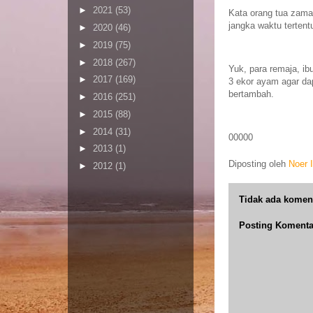
►
2021
(53)
Kata orang tua zama
jangka waktu terten
►
2020
(46)
►
2019
(75)
►
2018
(267)
Yuk, para remaja, i
►
2017
(169)
3 ekor ayam agar da
bertambah.
►
2016
(251)
►
2015
(88)
►
2014
(31)
00000
►
2013
(1)
Diposting oleh
Noer 
►
2012
(1)
Tidak ada komen
Posting Komenta