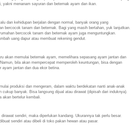
ti, yakni menanam sayuran dan beternak ayam dan ikan.
lalu dan kehidupan berjalan dengan normal, banyak orang yang
an bercocok tanam dan beternak. Bagi yang masih bertahan, yuk lanjutkan.
 rumahan bercocok tanam dan beternak ayam juga menguntungkan.
mbah uang dapur atau membuat rekening gendut.
aru akan memulai beternak ayam, memelihara sepasang ayam jantan dan
. Namun, bila akan mempercepat memperoleh keuntungan, bisa dengan
r ayam jantan dan dua ekor betina.
a mulai produksi dan mengeram, dalam waktu berdekatan nanti anak-anak
 cukup banyak. Bisa langsung dijual atau dirawat (dipisah dari induknya).
a akan bertelur kembali.
dirawat sendiri, maka diperlukan kandang. Ukurannya tak perlu besar.
buat sendiri atau dibeli di toko pakan hewan atau pasar.