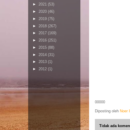
►
2021
(53)
►
2020
(46)
►
2019
(75)
►
2018
(267)
►
2017
(169)
►
2016
(251)
►
2015
(88)
►
2014
(31)
►
2013
(1)
►
2012
(1)
00000
Diposting oleh
Noer 
Tidak ada komen