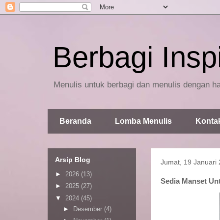
Berbagi Inspi
Menulis untuk berbagi dan menulis dengan ha
Beranda
Lomba Menulis
Konta
Arsip Blog
Jumat, 19 Januari
►
2026
(13)
Sedia Manset Un
►
2025
(27)
▼
2024
(45)
►
Desember
(4)