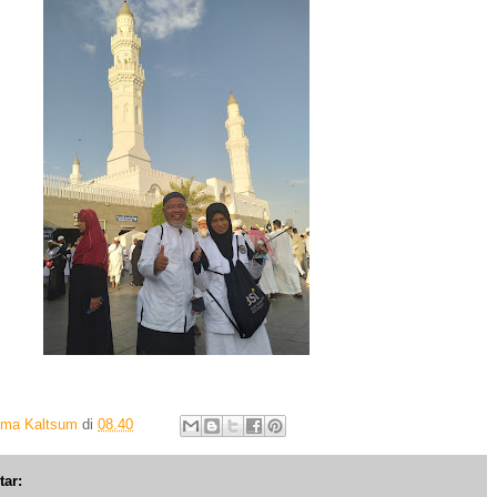
Ima Kaltsum
di
08.40
tar: