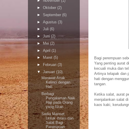
►
November
(1)
►
Oktober
(2)
►
September
(6)
►
Agustus
(3)
►
Juli
(6)
►
Juni
(2)
►
Mei
(2)
►
April
(1)
►
Maret
(5)
Bagi perempuan sebe
Yang penting aurat 
►
Februari
(3)
kecuali muka dan te
▼
Januari
(10)
Artinya telapak dan 
Merawat Anak
hati dengan menggun
Kelinci dengan
tangan.
Hati
Berbagi
Ketika salat, aurat
Pengalaman Naik
menjalankan salat d
Haji pada Orang
kaos kaki, kerudung
yang Akan ...
Sedia Manset
Untuk Ihram dan
Salat Bagi
Perempuan