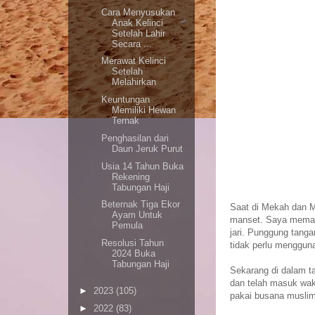
Cara Menyusukan
Anak Kelinci
Setelah Lahir
Secara ...
Merawat Kelinci
Setelah
Melahirkan
Keuntungan
Memiliki Hewan
Ternak
Penghasilan dari
Daun Jeruk Purut
Usia 14 Tahun Buka
Rekening
Tabungan Haji
Beternak Tiga Ekor
Saat di Mekah dan M
Ayam Untuk
manset. Saya memaka
Pemula
jari. Punggung tanga
Resolusi Tahun
tidak perlu menggun
2024 Buka
Tabungan Haji
Sekarang di dalam t
dan telah masuk wak
►
2023
(105)
pakai busana muslim
►
2022
(83)