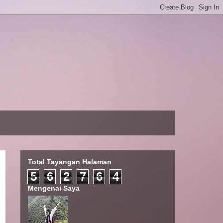
Total Tayangan Halaman
5
6
2
7
6
4
Mengenai Saya